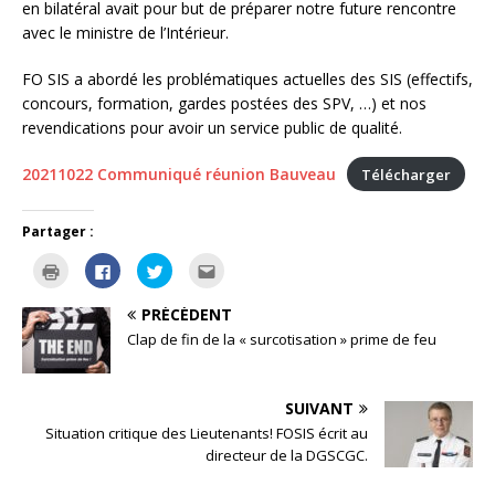
en bilatéral avait pour but de préparer notre future rencontre
avec le ministre de l’Intérieur.
FO SIS a abordé les problématiques actuelles des SIS (effectifs,
concours, formation, gardes postées des SPV, …) et nos
revendications pour avoir un service public de qualité.
20211022 Communiqué réunion Bauveau
Télécharger
Partager :
C
C
C
C
l
l
l
l
i
i
i
i
q
q
q
q
PRÉCÉDENT
u
u
u
u
e
e
e
e
Clap de fin de la « surcotisation » prime de feu
r
z
z
z
p
p
p
p
o
o
o
o
u
u
u
u
r
r
r
r
SUIVANT
i
p
p
e
m
a
a
n
Situation critique des Lieutenants! FOSIS écrit au
p
r
r
v
r
t
t
o
directeur de la DGSCGC.
i
a
a
y
m
g
g
e
e
e
e
r