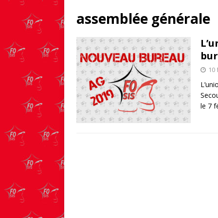
assemblée générale
L’u
bur
10 
L’uni
Secou
le 7 