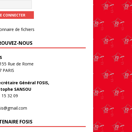
onnaire de fichiers
ROUVEZ-NOUS
S
-155 Rue de Rome
7 PARIS
ecrétaire Général FOSIS,
stophe SANSOU
 15 32 09
sis@gmail.com
TENAIRE FOSIS