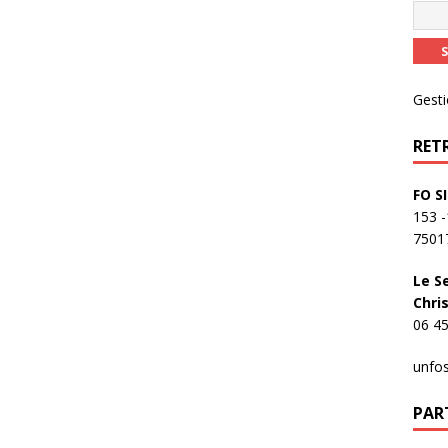
Gesti
RET
FO SI
153 
7501
Le S
Chri
06 45
unfo
PAR