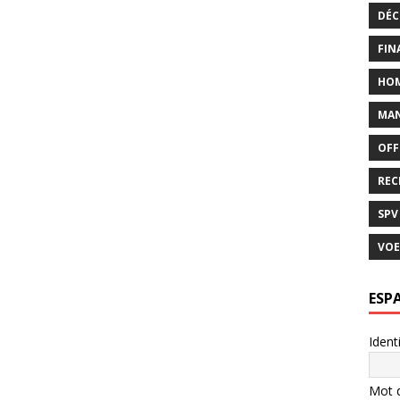
DÉC
FIN
HO
MAN
OFF
REC
SPV
VOE
ESP
Ident
Mot 