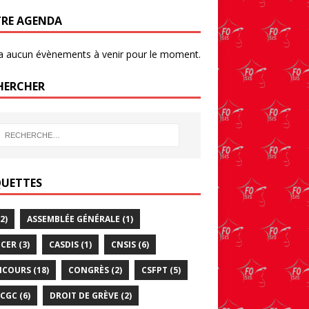
RE AGENDA
y a aucun évènements à venir pour le moment.
HERCHER
QUETTES
2)
ASSEMBLÉE GÉNÉRALE
(1)
CER
(3)
CASDIS
(1)
CNSIS
(6)
NCOURS
(18)
CONGRÈS
(2)
CSFPT
(5)
CGC
(6)
DROIT DE GRÈVE
(2)