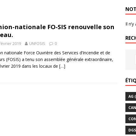
NOT
Il n’
nion-nationale FO-SIS renouvelle son
eau.
REC
février 2019
UNFOSIS
0
on nationale Force Ouvrière des Services d’Incendie et de
rs (FOSIS) a tenu son assemblée générale extraordinaire,
février 2019 dans les locaux de
[…]
ÉTI
AG
(
CAN
CO
DGS