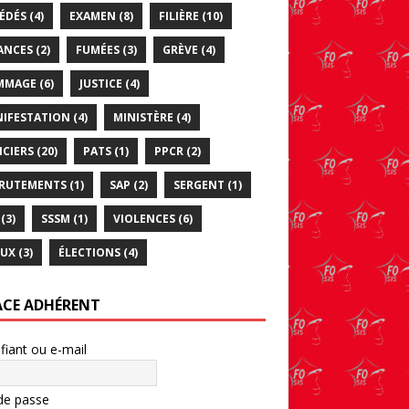
ÉDÉS
(4)
EXAMEN
(8)
FILIÈRE
(10)
ANCES
(2)
FUMÉES
(3)
GRÈVE
(4)
MMAGE
(6)
JUSTICE
(4)
IFESTATION
(4)
MINISTÈRE
(4)
ICIERS
(20)
PATS
(1)
PPCR
(2)
RUTEMENTS
(1)
SAP
(2)
SERGENT
(1)
(3)
SSSM
(1)
VIOLENCES
(6)
UX
(3)
ÉLECTIONS
(4)
ACE ADHÉRENT
ifiant ou e-mail
de passe