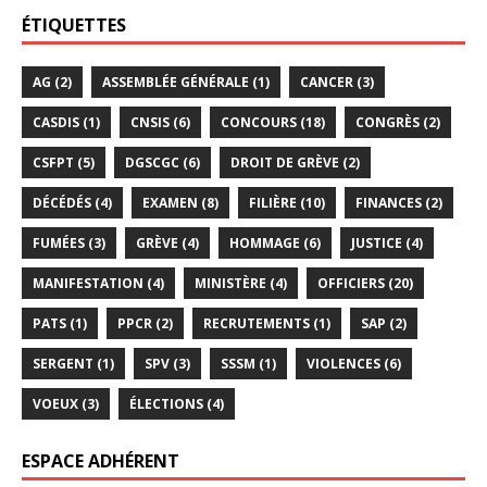
ÉTIQUETTES
AG
(2)
ASSEMBLÉE GÉNÉRALE
(1)
CANCER
(3)
CASDIS
(1)
CNSIS
(6)
CONCOURS
(18)
CONGRÈS
(2)
CSFPT
(5)
DGSCGC
(6)
DROIT DE GRÈVE
(2)
DÉCÉDÉS
(4)
EXAMEN
(8)
FILIÈRE
(10)
FINANCES
(2)
FUMÉES
(3)
GRÈVE
(4)
HOMMAGE
(6)
JUSTICE
(4)
MANIFESTATION
(4)
MINISTÈRE
(4)
OFFICIERS
(20)
PATS
(1)
PPCR
(2)
RECRUTEMENTS
(1)
SAP
(2)
SERGENT
(1)
SPV
(3)
SSSM
(1)
VIOLENCES
(6)
VOEUX
(3)
ÉLECTIONS
(4)
ESPACE ADHÉRENT