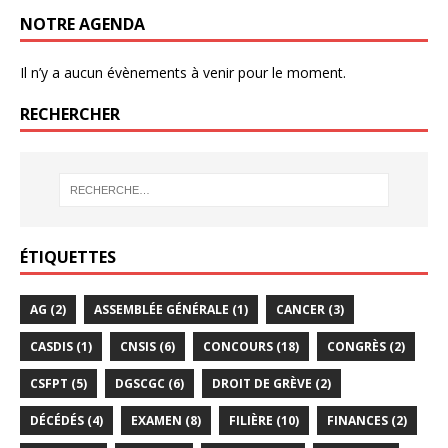
NOTRE AGENDA
Il n’y a aucun évènements à venir pour le moment.
RECHERCHER
ÉTIQUETTES
AG
(2)
ASSEMBLÉE GÉNÉRALE
(1)
CANCER
(3)
CASDIS
(1)
CNSIS
(6)
CONCOURS
(18)
CONGRÈS
(2)
CSFPT
(5)
DGSCGC
(6)
DROIT DE GRÈVE
(2)
DÉCÉDÉS
(4)
EXAMEN
(8)
FILIÈRE
(10)
FINANCES
(2)