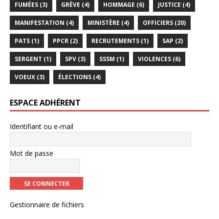
FUMÉES
(3)
GRÈVE
(4)
HOMMAGE
(6)
JUSTICE
(4)
MANIFESTATION
(4)
MINISTÈRE
(4)
OFFICIERS
(20)
PATS
(1)
PPCR
(2)
RECRUTEMENTS
(1)
SAP
(2)
SERGENT
(1)
SPV
(3)
SSSM
(1)
VIOLENCES
(6)
VOEUX
(3)
ÉLECTIONS
(4)
ESPACE ADHÉRENT
Identifiant ou e-mail
Mot de passe
Gestionnaire de fichiers