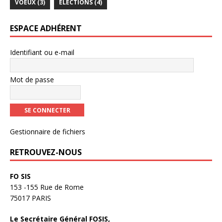
VOEUX
(3)
ÉLECTIONS
(4)
ê
t
f
t
r
e
r
e
n
e
)
ê
)
t
ESPACE ADHÉRENT
r
e
)
Identifiant ou e-mail
Mot de passe
Gestionnaire de fichiers
RETROUVEZ-NOUS
FO SIS
153 -155 Rue de Rome
75017 PARIS
Le Secrétaire Général FOSIS,