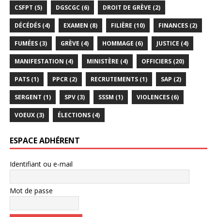
CSFPT
(5)
DGSCGC
(6)
DROIT DE GRÈVE
(2)
DÉCÉDÉS
(4)
EXAMEN
(8)
FILIÈRE
(10)
FINANCES
(2)
FUMÉES
(3)
GRÈVE
(4)
HOMMAGE
(6)
JUSTICE
(4)
MANIFESTATION
(4)
MINISTÈRE
(4)
OFFICIERS
(20)
PATS
(1)
PPCR
(2)
RECRUTEMENTS
(1)
SAP
(2)
SERGENT
(1)
SPV
(3)
SSSM
(1)
VIOLENCES
(6)
VOEUX
(3)
ÉLECTIONS
(4)
ESPACE ADHÉRENT
Identifiant ou e-mail
Mot de passe