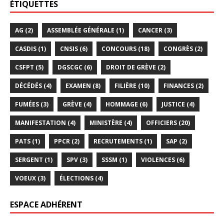
ÉTIQUETTES
AG
(2)
ASSEMBLÉE GÉNÉRALE
(1)
CANCER
(3)
CASDIS
(1)
CNSIS
(6)
CONCOURS
(18)
CONGRÈS
(2)
CSFPT
(5)
DGSCGC
(6)
DROIT DE GRÈVE
(2)
DÉCÉDÉS
(4)
EXAMEN
(8)
FILIÈRE
(10)
FINANCES
(2)
FUMÉES
(3)
GRÈVE
(4)
HOMMAGE
(6)
JUSTICE
(4)
MANIFESTATION
(4)
MINISTÈRE
(4)
OFFICIERS
(20)
PATS
(1)
PPCR
(2)
RECRUTEMENTS
(1)
SAP
(2)
SERGENT
(1)
SPV
(3)
SSSM
(1)
VIOLENCES
(6)
VOEUX
(3)
ÉLECTIONS
(4)
ESPACE ADHÉRENT